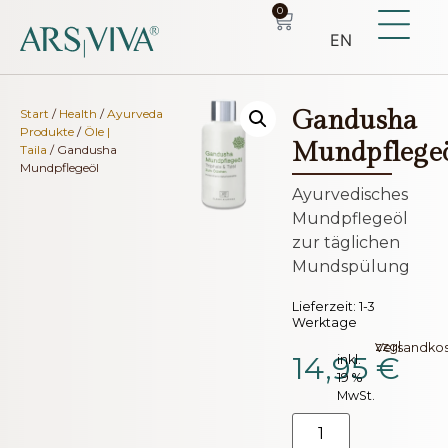
0
EN
Gandusha
Start
/
Health
/
Ayurveda
Produkte
/
Öle |
Mundpflege
Taila
/ Gandusha
Mundpflegeöl
Ayurvedisches
Mundpflegeöl
zur täglichen
Mundspülung
Lieferzeit:
1-3
Werktage
zzgl.
Versandko
14,95
€
inkl.
19 %
MwSt.