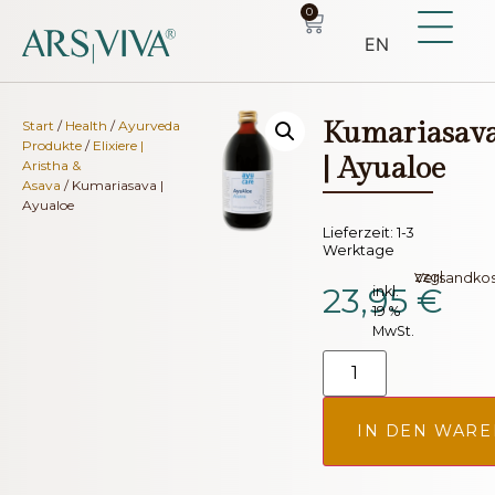
0
EN
Kumariasav
Start
/
Health
/
Ayurveda
Produkte
/
Elixiere |
| Ayualoe
Aristha &
Asava
/ Kumariasava |
Ayualoe
Lieferzeit:
1-3
Werktage
zzgl.
Versandko
23,95
€
inkl.
19 %
MwSt.
IN DEN WAR