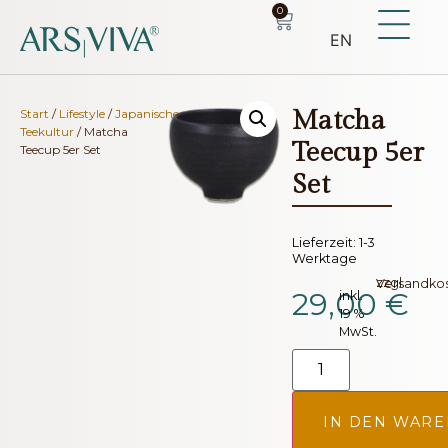
0
EN
Matcha
Start
/
Lifestyle
/
Japanische
Teekultur
/ Matcha
Teecup 5er
Teecup 5er Set
Set
Lieferzeit:
1-3
Werktage
zzgl.
Versandko
29,00
€
inkl.
19 %
MwSt.
IN DEN WAR