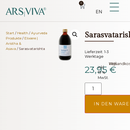
0
EN
Sarasvataris
Start
/
Health
/
Ayurveda
Produkte
/
Elixiere |
Aristha &
Asava
/ Sarasvatarishta
Lieferzeit:
1-3
Werktage
zzgl.
Versandko
23,95
€
inkl.
19 %
MwSt.
IN DEN WAR